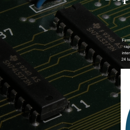
Firm
rap
inte
24 l