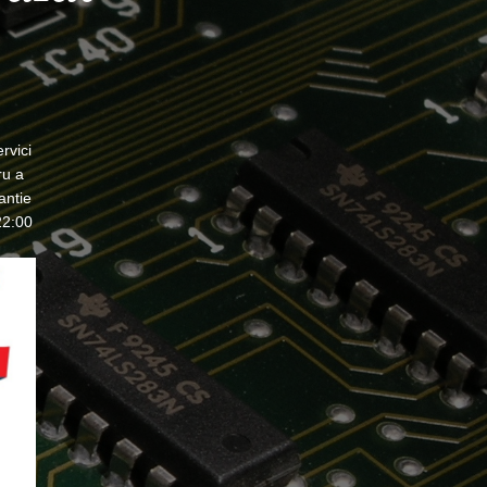
rvici
ru a
antie
22:00